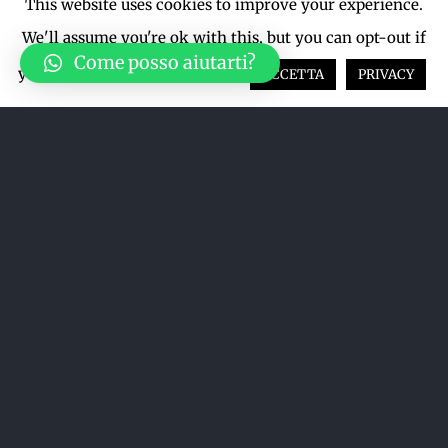
This website uses cookies to improve your experience.
We'll assume you're ok with this, but you can opt-out if
Come posso aiutarti?
you wish.
Cookie settings
ACCETTA
PRIVACY
Acquista su LiveTicket oppure
acquista direttamente dal sito qui
sotto
ACQUISTA SU LIVETICKET