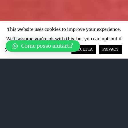
This website uses cookies to improve your experience.
We'll assume you're ok with this, but you can opt-out if
Come posso aiutarti?
you wish.
Cookie settings
ACCETTA
PRIVACY
Acquista su LiveTicket oppure
acquista direttamente dal sito qui
sotto
ACQUISTA SU LIVETICKET